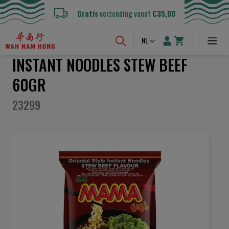
Gratis
verzending vanaf
€35,00
Taal
NL
INSTANT NOODLES STEW BEEF
60GR
23299
Ga
naar
het
einde
van
de
afbeeldingen-
gallerij