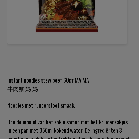
Ga
naar
het
begin
van
de
Instant noodles stew beef 60gr MA MA
afbeeldingen-
牛肉麵 媽 媽
gallerij
Noodles met runderstoof smaak.
Doe de inhoud van het zakje samen met het kruidenzakjes
in een pan met 350ml kokend water. De ingrediënten 3
minuten afgedekt laten trekken. Roer dit vervolgens goed