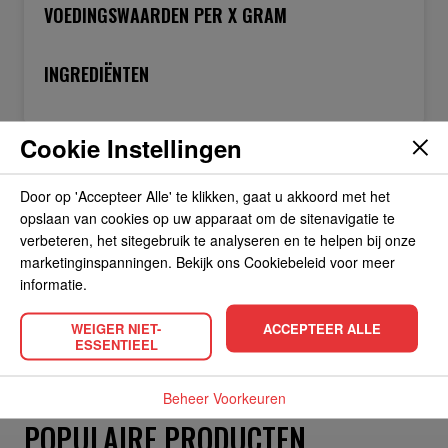
VOEDINGSWAARDEN PER X GRAM
INGREDIËNTEN
Cookie Instellingen
OVER DE FABRIKANT
Door op 'Accepteer Alle' te klikken, gaat u akkoord met het
opslaan van cookies op uw apparaat om de sitenavigatie te
ALLERGIEËN
verbeteren, het sitegebruik te analyseren en te helpen bij onze
marketinginspanningen. Bekijk ons Cookiebeleid voor meer
informatie.
OVERIGE INFORMATIE
WEIGER NIET-
ACCEPTEER ALLE
ESSENTIEEL
Beheer Voorkeuren
POPULAIRE PRODUCTEN