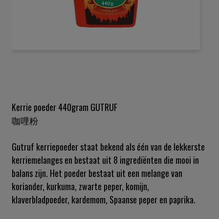
Ga
naar
het
begin
van
de
Kerrie poeder 440gram GUTRUF
afbeeldingen-
咖哩粉
gallerij
Gutruf kerriepoeder staat bekend als één van de lekkerste
kerriemelanges en bestaat uit 8 ingrediënten die mooi in
balans zijn. Het poeder bestaat uit een melange van
koriander, kurkuma, zwarte peper, komijn,
klaverbladpoeder, kardemom, Spaanse peper en paprika.