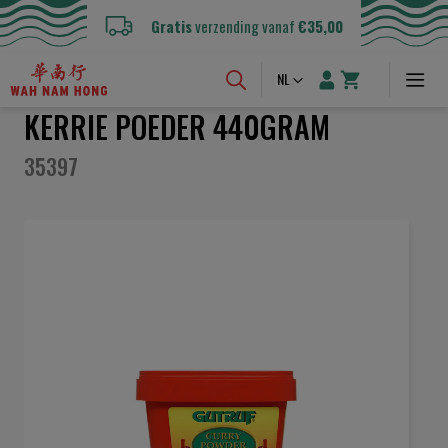
Gratis
verzending vanaf
€35,00
Taal
NL
KERRIE POEDER 440GRAM
35397
Ga
naar
het
einde
van
de
afbeeldingen-
gallerij