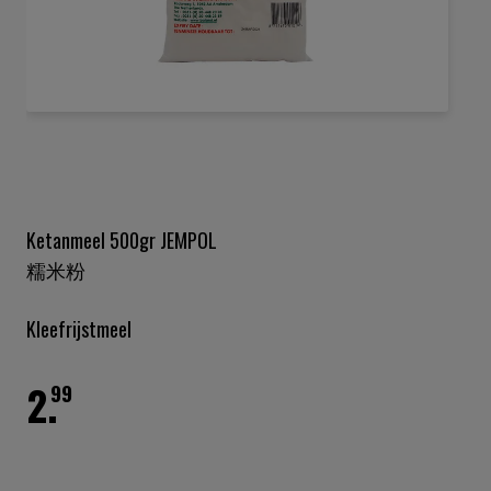
Ga
naar
het
begin
van
de
Ketanmeel 500gr JEMPOL
afbeeldingen-
糯米粉
gallerij
Kleefrijstmeel
2.
99