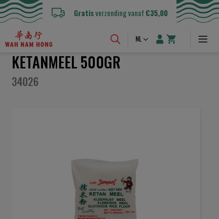
Gratis
verzending vanaf
€35,00
Taal
NL
KETANMEEL 500GR
34026
Ga
naar
het
einde
van
de
afbeeldingen-
gallerij