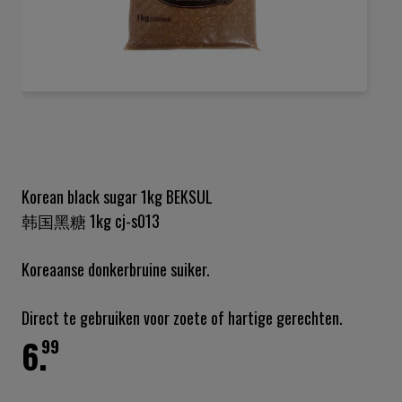
Ga
naar
het
begin
van
de
Korean black sugar 1kg BEKSUL
afbeeldingen-
韩国黑糖 1kg cj-s013
gallerij
Koreaanse donkerbruine suiker.
Direct te gebruiken voor zoete of hartige gerechten.
6.
99