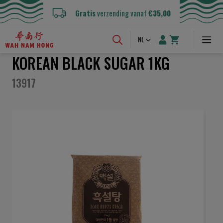
Gratis
verzending vanaf
€35,00
Taal
NL
KOREAN BLACK SUGAR 1KG
13917
Ga
naar
het
einde
van
de
afbeeldingen-
gallerij