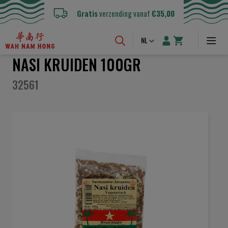
Gratis
verzending vanaf
€35,00
Taal
NL
NASI KRUIDEN 100GR
32561
Ga
naar
het
einde
van
de
afbeeldingen-
gallerij