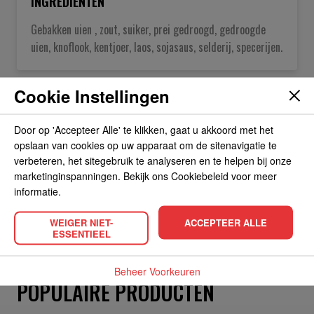
INGREDIËNTEN
Gebakken uien , zout, suiker, prei gedroogd, gedroogde
uien, knoflook, kentjoer, laos, sojasaus, selderij, specerijen.
Cookie Instellingen
OVER DE FABRIKANT
Door op 'Accepteer Alle' te klikken, gaat u akkoord met het
ALLERGIEËN
opslaan van cookies op uw apparaat om de sitenavigatie te
verbeteren, het sitegebruik te analyseren en te helpen bij onze
marketinginspanningen. Bekijk ons Cookiebeleid voor meer
OVERIGE INFORMATIE
informatie.
WEIGER NIET-
ACCEPTEER ALLE
ESSENTIEEL
Beheer Voorkeuren
POPULAIRE PRODUCTEN