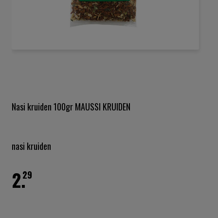
Ga
naar
het
begin
van
de
Nasi kruiden 100gr MAUSSI KRUIDEN
afbeeldingen-
gallerij
nasi kruiden
2.
29