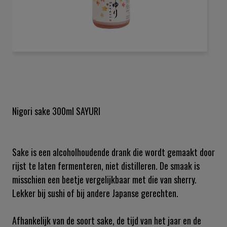
Ga
naar
het
begin
van
de
Nigori sake 300ml SAYURI
afbeeldingen-
gallerij
Sake is een alcoholhoudende drank die wordt gemaakt door
rijst te laten fermenteren, niet distilleren. De smaak is
misschien een beetje vergelijkbaar met die van sherry.
Lekker bij sushi of bij andere Japanse gerechten.
Afhankelijk van de soort sake, de tijd van het jaar en de