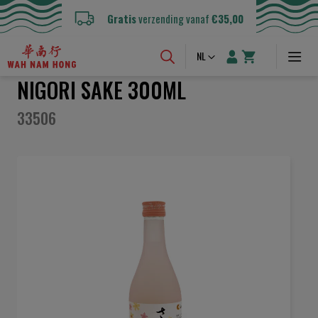
Gratis
verzending vanaf
€35,00
Taal
NL
NIGORI SAKE 300ML
33506
Ga
naar
het
einde
van
de
afbeeldingen-
gallerij