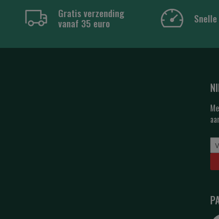
Gratis verzending
Snelle
vanaf 35 euro
N
Me
aa
P