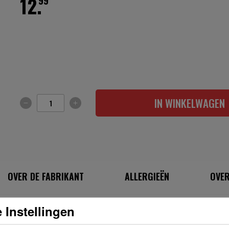
12.
99
IN WINKELWAGEN
OVER DE FABRIKANT
ALLERGIEËN
OVER
 Instellingen
INGREDIËNTEN