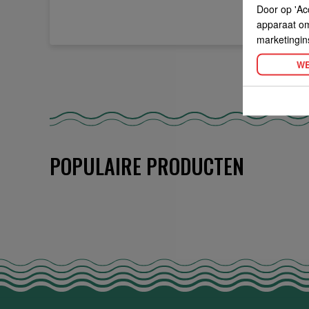
Door op 'Ac
apparaat om 
marketingin
WE
POPULAIRE PRODUCTEN