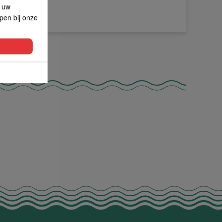
p uw
lpen bij onze