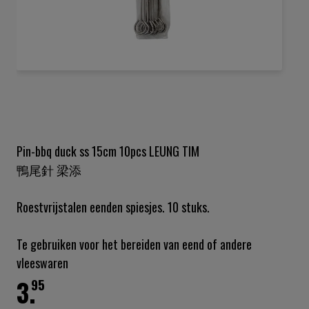
Ga
naar
het
begin
van
de
Pin-bbq duck ss 15cm 10pcs LEUNG TIM
afbeeldingen-
鴨尾針 梁添
gallerij
Roestvrijstalen eenden spiesjes. 10 stuks.
Te gebruiken voor het bereiden van eend of andere
vleeswaren
3.
95