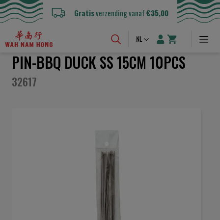
Gratis
verzending vanaf
€35,00
Taal
NL
PIN-BBQ DUCK SS 15CM 10PCS
32617
Ga
naar
het
einde
van
de
afbeeldingen-
gallerij