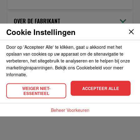
OVER DE FABRIKANT
Cookie Instellingen
ALLERGIEËN
Door op 'Accepteer Alle' te klikken, gaat u akkoord met het
opslaan van cookies op uw apparaat om de sitenavigatie te
verbeteren, het sitegebruik te analyseren en te helpen bij onze
OVERIGE INFORMATIE
marketinginspanningen. Bekijk ons Cookiebeleid voor meer
informatie.
WEIGER NIET-
ACCEPTEER ALLE
ESSENTIEEL
POPULAIRE PRODUCTEN
Beheer Voorkeuren