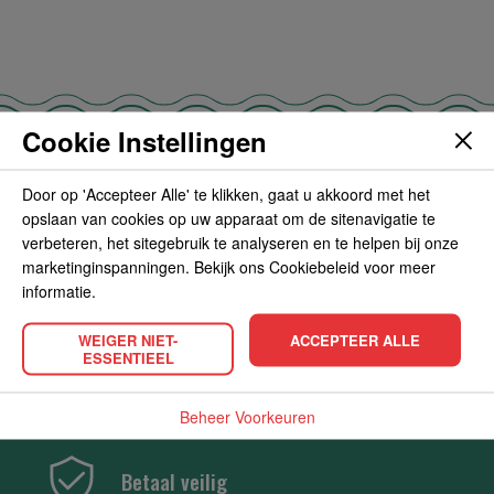
Cookie Instellingen
Door op 'Accepteer Alle' te klikken, gaat u akkoord met het
Gratis verzending vanaf 35 euro
opslaan van cookies op uw apparaat om de sitenavigatie te
verbeteren, het sitegebruik te analyseren en te helpen bij onze
marketinginspanningen. Bekijk ons Cookiebeleid voor meer
informatie.
Snelle bezorging
WEIGER NIET-
ACCEPTEER ALLE
ESSENTIEEL
Tot de deur thuisbezorgd
Beheer Voorkeuren
Betaal veilig