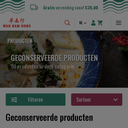
Gratis
verzending vanaf
€35,00
Taal
NL
PRODUCTEN
GECONSERVEERDE PRODUCTEN
90 producten in deze categorie
Filteren
Geconserveerde producten