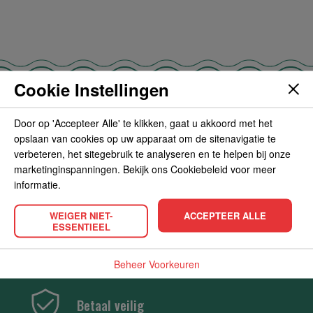
Cookie Instellingen
Door op 'Accepteer Alle' te klikken, gaat u akkoord met het
Gratis verzending vanaf 35 euro
opslaan van cookies op uw apparaat om de sitenavigatie te
verbeteren, het sitegebruik te analyseren en te helpen bij onze
marketinginspanningen. Bekijk ons Cookiebeleid voor meer
informatie.
Snelle bezorging
WEIGER NIET-
ACCEPTEER ALLE
ESSENTIEEL
Tot de deur thuisbezorgd
Beheer Voorkeuren
Betaal veilig