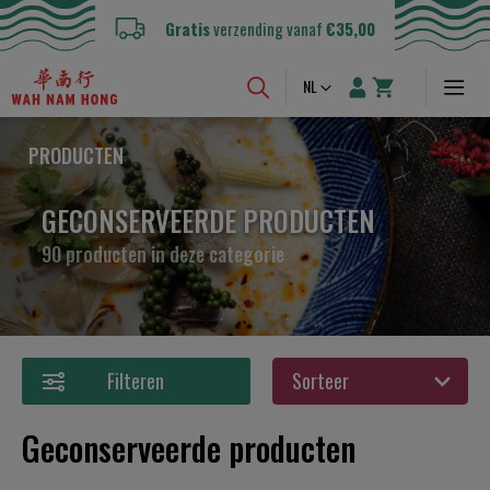
Gratis
verzending vanaf
€35,00
Taal
NL
PRODUCTEN
GECONSERVEERDE PRODUCTEN
90 producten in deze categorie
Filteren
Geconserveerde producten