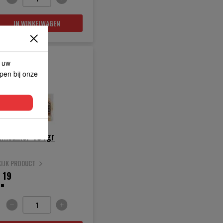
IN WINKELWAGEN
p uw
lpen bij onze
lmsuiker 454gr
KIJK PRODUCT
.
19