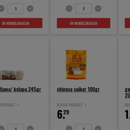
IN WINKELWAGEN
IN WINKELWAGEN
djawa/ kelapa 245gr
chinese suiker 100gr
gu
25
K PRODUCT
BEKIJK PRODUCT
BE
6.
1
29