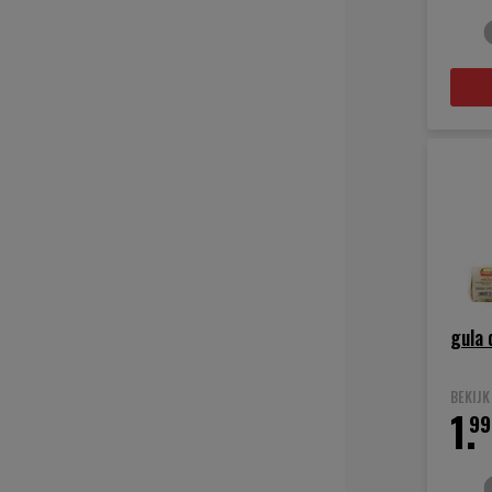
gula 
BEKIJ
1.
99