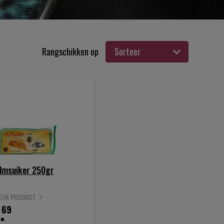
Rangschikken op
lmsuiker 250gr
KIJK PRODUCT
.
69