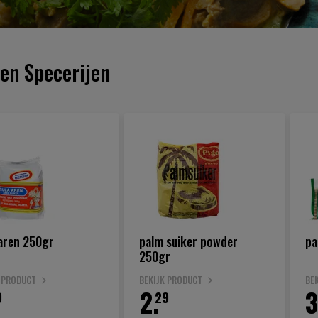
en Specerijen
aren 250gr
palm suiker powder
pa
250gr
K PRODUCT
BEKIJK PRODUCT
BE
2.
3
9
29