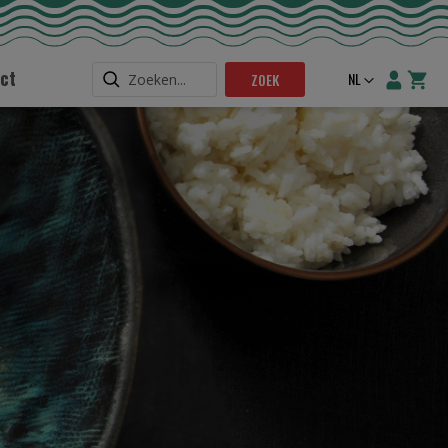
ct
Taal
NL
ZOEK