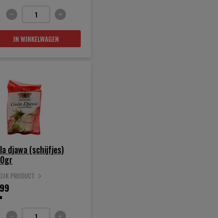
IN WINKELWAGEN
la djawa (schijfjes)
0gr
KIJK PRODUCT
.
99