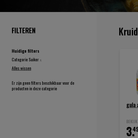
Kruid
FILTEREN
Huidige filters
Verwijder
Categorie
Suiker
dit
Alles wissen
artikel
Er zijn geen filters beschikbaar voor de
producten in deze categorie
gula 
BEKIJ
3.
4