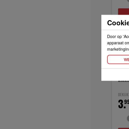
Cookie
Door op 'Ac
apparaat om 
marketingin
WE
blac
BEKIJ
3.
9