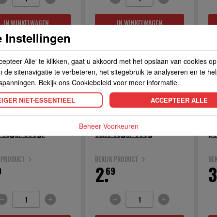
IN WINKELWAGEN
IN WINKELWAGEN
 Instellingen
cepteer Alle' te klikken, gaat u akkoord met het opslaan van cookies o
de sitenavigatie te verbeteren, het sitegebruik te analyseren en te he
spanningen. Bekijk ons Cookiebeleid voor meer informatie.
IGER NIET-ESSENTIEEL
ACCEPTEER ALLE
Beheer Voorkeuren
k sugar 500gr
cane sugar 600g
pa
K PRODUCT
BEKIJK PRODUCT
BE
2.
3
9
69