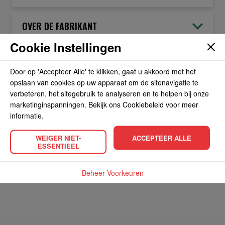
OVER DE FABRIKANT
Cookie Instellingen
ALLERGIEËN
Door op 'Accepteer Alle' te klikken, gaat u akkoord met het
opslaan van cookies op uw apparaat om de sitenavigatie te
OVERIGE INFORMATIE
verbeteren, het sitegebruik te analyseren en te helpen bij onze
marketinginspanningen. Bekijk ons Cookiebeleid voor meer
informatie.
WEIGER NIET-
ACCEPTEER ALLE
ESSENTIEEL
POPULAIRE PRODUCTEN
Beheer Voorkeuren