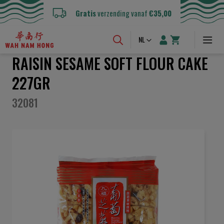
Gratis
verzending vanaf
€35,00
Taal
NL
RAISIN SESAME SOFT FLOUR CAKE
227GR
32081
Ga
naar
het
einde
van
de
afbeeldingen-
gallerij