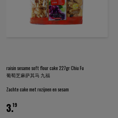
Ga
naar
het
begin
van
de
raisin sesame soft flour cake 227gr Chiu Fu
afbeeldingen-
葡萄芝麻萨其马 九福
gallerij
Zachte cake met rozijnen en sesam
3.
19