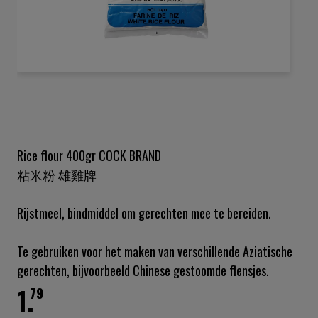
Ga
naar
het
begin
van
de
Rice flour 400gr COCK BRAND
afbeeldingen-
粘米粉 雄雞牌
gallerij
Rijstmeel, bindmiddel om gerechten mee te bereiden.
Te gebruiken voor het maken van verschillende Aziatische
gerechten, bijvoorbeeld Chinese gestoomde flensjes.
1.
79