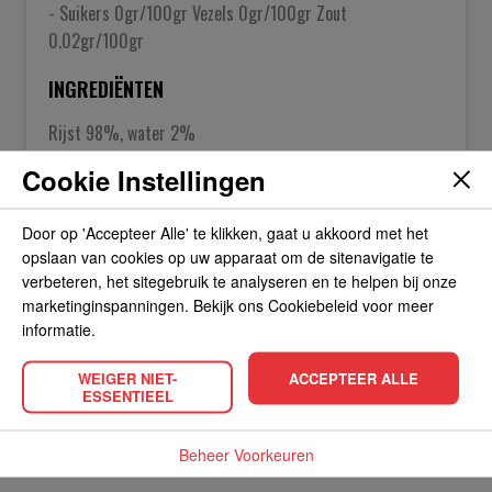
- Suikers 0gr/100gr Vezels 0gr/100gr Zout
0.02gr/100gr
INGREDIËNTEN
Rijst 98%, water 2%
Cookie Instellingen
OVER DE FABRIKANT
Door op 'Accepteer Alle' te klikken, gaat u akkoord met het
opslaan van cookies op uw apparaat om de sitenavigatie te
verbeteren, het sitegebruik te analyseren en te helpen bij onze
ALLERGIEËN
marketinginspanningen. Bekijk ons Cookiebeleid voor meer
informatie.
OVERIGE INFORMATIE
WEIGER NIET-
ACCEPTEER ALLE
ESSENTIEEL
Beheer Voorkeuren