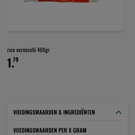
Ga
naar
het
rice vermicelli 400gr
begin
1.
van
79
de
afbeeldingen-
gallerij
VOEDINGSWAARDEN & INGREDIËNTEN
VOEDINGSWAARDEN PER X GRAM