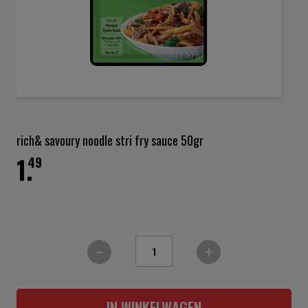
Ga
naar
het
rich& savoury noodle stri fry sauce 50gr
begin
1.
van
49
de
afbeeldingen-
gallerij
IN WINKELWAGEN