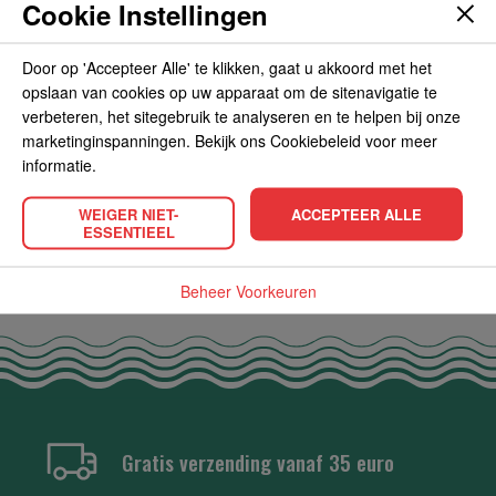
Cookie Instellingen
OVERIGE INFORMATIE
Door op 'Accepteer Alle' te klikken, gaat u akkoord met het
opslaan van cookies op uw apparaat om de sitenavigatie te
verbeteren, het sitegebruik te analyseren en te helpen bij onze
marketinginspanningen. Bekijk ons Cookiebeleid voor meer
informatie.
POPULAIRE PRODUCTEN
WEIGER NIET-
ACCEPTEER ALLE
ESSENTIEEL
Beheer Voorkeuren
Gratis verzending vanaf 35 euro