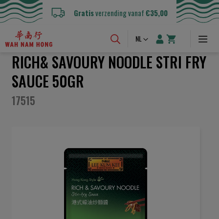
Gratis
verzending vanaf
€35,00
Taal
NL
RICH& SAVOURY NOODLE STRI FRY
SAUCE 50GR
17515
Ga
naar
het
einde
van
de
afbeeldingen-
gallerij