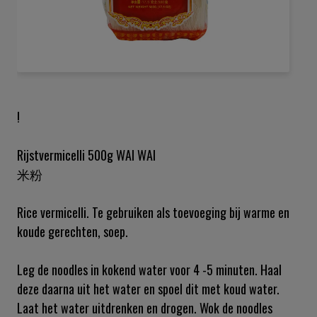
Ga
naar
het
!
begin
van
de
Rijstvermicelli 500g WAI WAI
afbeeldingen-
米粉
gallerij
Rice vermicelli. Te gebruiken als toevoeging bij warme en
koude gerechten, soep.
Leg de noodles in kokend water voor 4 -5 minuten. Haal
deze daarna uit het water en spoel dit met koud water.
Laat het water uitdrenken en drogen. Wok de noodles