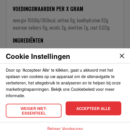
VOEDINGSWAARDEN PER X GRAM
energie 1550kj/365kcal, vetten 0g, koolhydraten 82g
waarvan suikers 0g, vezels 2g, eiwitten 7g, zout 0,02g.
INGREDIËNTEN
rijst (92%) water (8%)
Cookie Instellingen
Door op 'Accepteer Alle' te klikken, gaat u akkoord met het
OVER DE FABRIKANT
opslaan van cookies op uw apparaat om de sitenavigatie te
verbeteren, het sitegebruik te analyseren en te helpen bij onze
marketinginspanningen. Bekijk ons Cookiebeleid voor meer
ALLERGIEËN
informatie.
WEIGER NIET-
ACCEPTEER ALLE
OVERIGE INFORMATIE
ESSENTIEEL
Beheer Voorkeuren