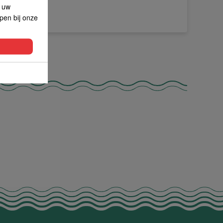
p uw
lpen bij onze