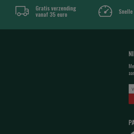
Gratis verzending
Snelle
vanaf 35 euro
N
Me
aa
P