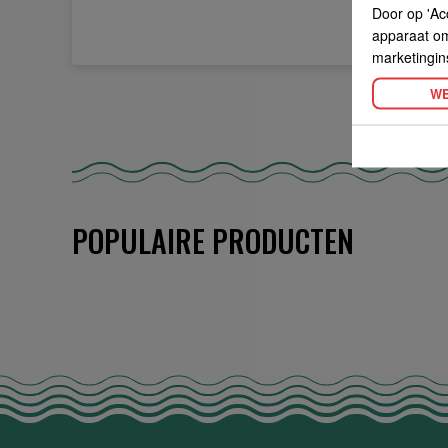
Door op 'Ac
apparaat om 
marketingin
WE
POPULAIRE PRODUCTEN