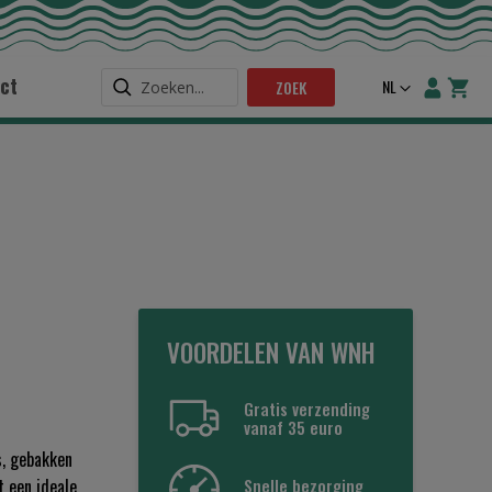
ct
Taal
NL
ZOEK
VOORDELEN VAN WNH
Gratis verzending
vanaf 35 euro
s, gebakken
Snelle bezorging
t een ideale