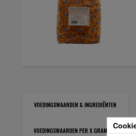
Ga
naar
het
begin
van
de
VOEDINGSWAARDEN & INGREDIËNTEN
afbeeldingen-
gallerij
Cookie
VOEDINGSWAARDEN PER X GRAM