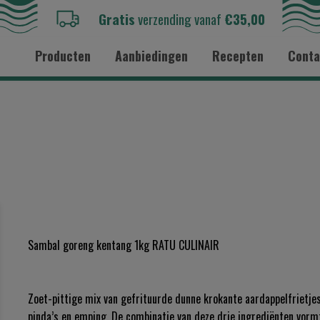
Gratis
verzending vanaf
€35,00
Producten
Aanbiedingen
Recepten
Conta
Sambal goreng kentang 1kg RATU CULINAIR
Zoet-pittige mix van gefrituurde dunne krokante aardappelfrietje
pinda’s en emping. De combinatie van deze drie ingrediënten vorm