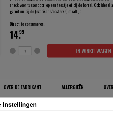
snack voor tussendoor, op een feestje of bij de borrel. Ook ideaal a
garnituur bij de (exotische/oosterse) maaltijd.
Direct te consumeren.
14.
99
IN WINKELWAGEN
OVER DE FABRIKANT
ALLERGIEËN
OVER
 Instellingen
INGREDIËNTEN