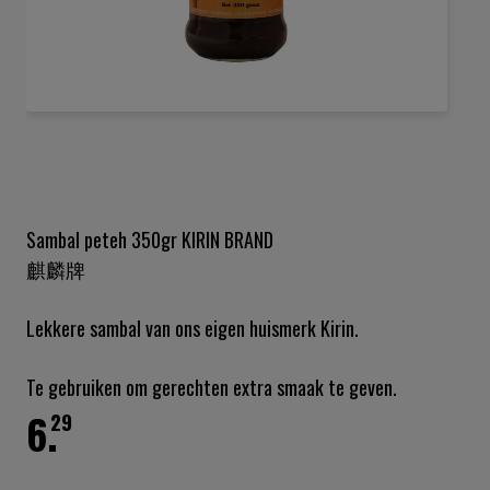
Ga
naar
het
begin
van
de
Sambal peteh 350gr KIRIN BRAND
afbeeldingen-
麒麟牌
gallerij
Lekkere sambal van ons eigen huismerk Kirin.
Te gebruiken om gerechten extra smaak te geven.
6.
29