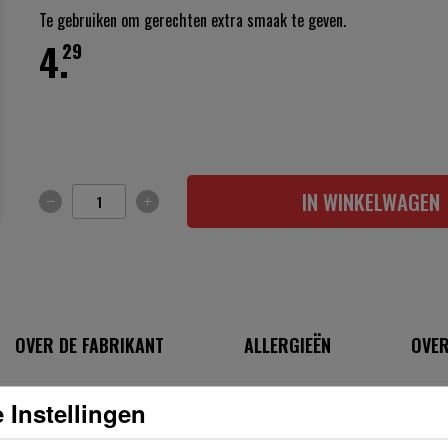
Te gebruiken om gerechten extra smaak te geven.
4.
29
IN WINKELWAGEN
OVER DE FABRIKANT
ALLERGIEËN
OVER
 Instellingen
INGREDIËNTEN