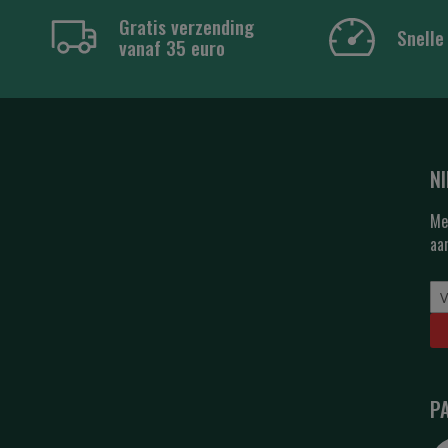
Gratis verzending
Snelle
vanaf 35 euro
N
Me
aa
P