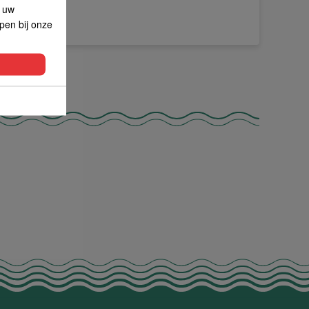
p uw
lpen bij onze