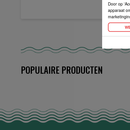
Door op 'Ac
apparaat om 
marketingin
WE
POPULAIRE PRODUCTEN