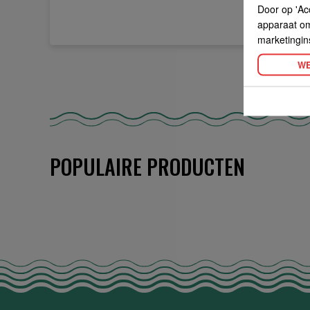
Door op 'Ac
apparaat om 
marketingin
WE
POPULAIRE PRODUCTEN