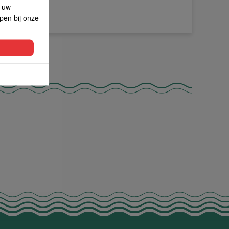
p uw
lpen bij onze