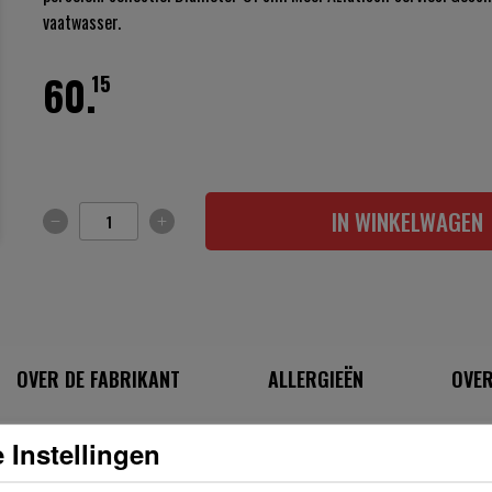
vaatwasser.
60.
15
IN WINKELWAGEN
OVER DE FABRIKANT
ALLERGIEËN
OVER
 Instellingen
INGREDIËNTEN