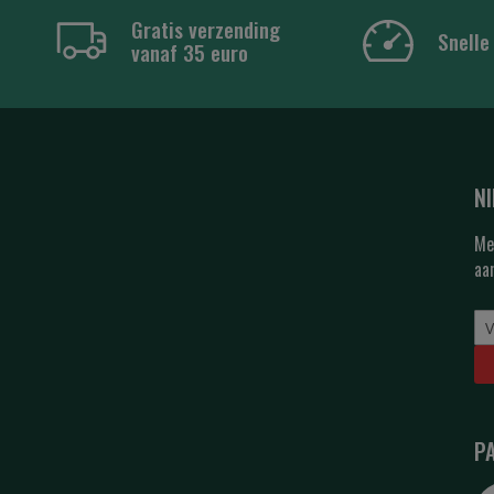
Gratis verzending
Snelle
vanaf 35 euro
N
Me
aa
P