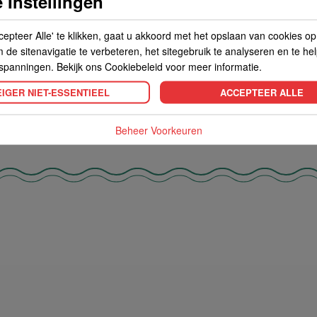
 Instellingen
 7.7 g waarvan verzadigd 3.2 g
tarwemeel, plantaardige olie, suiker, 
9 g waarvan suiker 6.2 g
cepteer Alle' te klikken, gaat u akkoord met het opslaan van cookies o
de sitenavigatie te verbeteren, het sitegebruik te analyseren en te he
spanningen. Bekijk ons Cookiebeleid voor meer informatie.
IGER NIET-ESSENTIEEL
ACCEPTEER ALLE
Beheer Voorkeuren