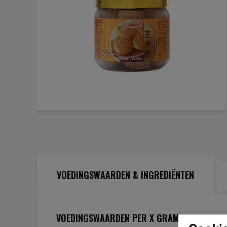
Ga
naar
het
begin
van
de
VOEDINGSWAARDEN & INGREDIËNTEN
afbeeldingen-
gallerij
VOEDINGSWAARDEN PER X GRAM