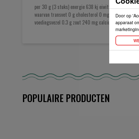
Cookie
per 30 g (3 stuks) energie 638 kj eiwitten 2.1 g vetten
waarvan transvet 0 g cholesterol 0 mg koolhydraten 1
Door op 'Ac
voedingsvezel 0.3 g zout 240 mg calcium 5 mg
apparaat om 
marketingin
WE
POPULAIRE PRODUCTEN