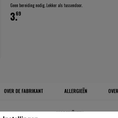
Geen bereiding nodig. Lekker als tussendoor.
3.
69
OVER DE FABRIKANT
ALLERGIEËN
OVER
INGREDIËNTEN