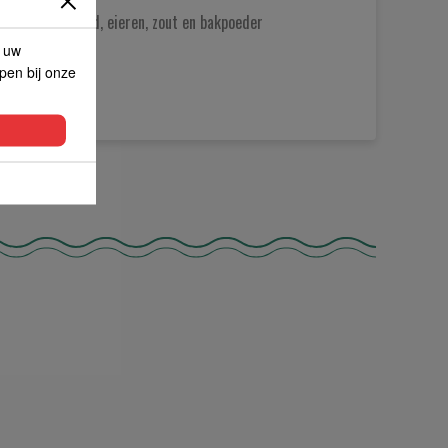
pinda, sesamzaad, eieren, zout en bakpoeder
p uw
lpen bij onze