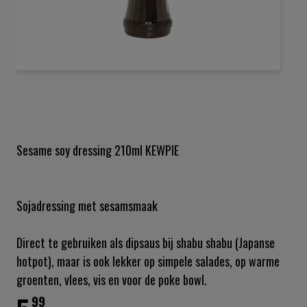
Ga
naar
het
begin
van
de
Sesame soy dressing 210ml KEWPIE
afbeeldingen-
gallerij
Sojadressing met sesamsmaak
Direct te gebruiken als dipsaus bij shabu shabu (Japanse
hotpot), maar is ook lekker op simpele salades, op warme
groenten, vlees, vis en voor de poke bowl.
99