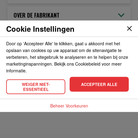
OVER DE FABRIKANT
Cookie Instellingen
ALLERGIEËN
Door op 'Accepteer Alle' te klikken, gaat u akkoord met het
opslaan van cookies op uw apparaat om de sitenavigatie te
OVERIGE INFORMATIE
verbeteren, het sitegebruik te analyseren en te helpen bij onze
marketinginspanningen. Bekijk ons Cookiebeleid voor meer
informatie.
WEIGER NIET-
ACCEPTEER ALLE
ESSENTIEEL
POPULAIRE PRODUCTEN
Beheer Voorkeuren