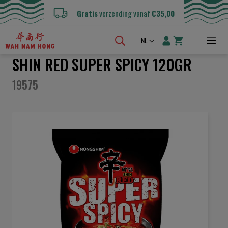
Gratis
verzending vanaf
€35,00
Taal
NL
SHIN RED SUPER SPICY 120GR
19575
Ga
naar
het
einde
van
de
afbeeldingen-
gallerij