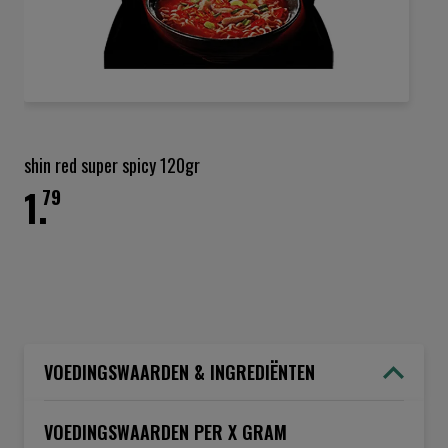
Ga
naar
het
shin red super spicy 120gr
begin
1.
van
79
de
afbeeldingen-
gallerij
VOEDINGSWAARDEN & INGREDIËNTEN
VOEDINGSWAARDEN PER X GRAM