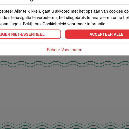
g, koolhydraten 73,10g,waarvan
Tarwebloem, maiszetmeel, bakpoeder, z
cepteer Alle' te klikken, gaat u akkoord met het opslaan van cookies o
de sitenavigatie te verbeteren, het sitegebruik te analyseren en te he
spanningen. Bekijk ons Cookiebeleid voor meer informatie.
IGER NIET-ESSENTIEEL
ACCEPTEER ALLE
Beheer Voorkeuren