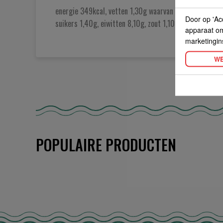
energie 349kcal, vetten 1,30g waarvan verzadigd 1,30
Door op 'Ac
suikers 1,40g, eiwitten 8,10g, zout 1,10g.
apparaat om 
marketingin
WE
POPULAIRE PRODUCTEN