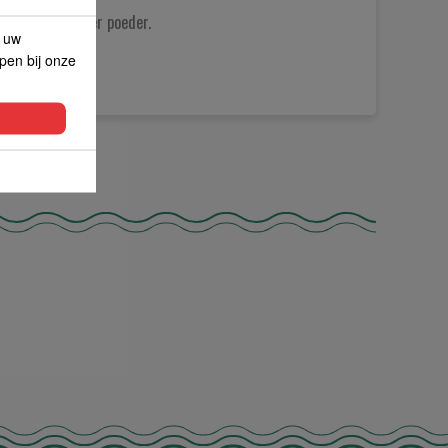
out, witte peper poeder.
p uw
lpen bij onze