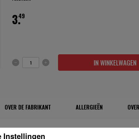
3.
49
IN WINKELWAGEN
OVER DE FABRIKANT
ALLERGIEËN
OVER
INGREDIËNTEN
 Instellingen