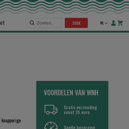
ct
Taal
NL
ZOEK
VOORDELEN VAN WNH
Gratis verzending
vanaf 35 euro
n knapperige
Snelle bezorging