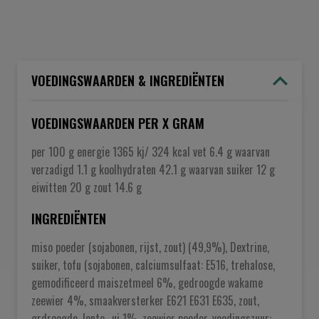
VOEDINGSWAARDEN & INGREDIËNTEN
VOEDINGSWAARDEN PER X GRAM
per 100 g energie 1365 kj/ 324 kcal vet 6.4 g waarvan
verzadigd 1.1 g koolhydraten 42.1 g waarvan suiker 12 g
eiwitten 20 g zout 14.6 g
INGREDIËNTEN
miso poeder (sojabonen, rijst, zout) (49,9%), Dextrine,
suiker, tofu (sojabonen, calciumsulfaat: E516, trehalose,
gemodificeerd maiszetmeel 6%, gedroogde wakame
zeewier 4%, smaakversterker E621 E631 E635, zout,
grdroogde, lente- ui 1%, zeewier poeder, voedingszuur: