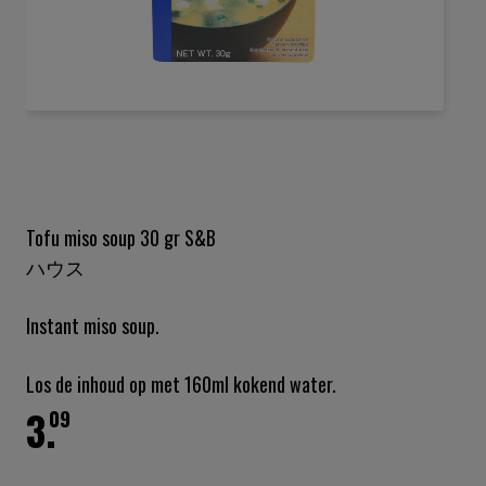
Ga
naar
het
begin
van
de
Tofu miso soup 30 gr S&B
afbeeldingen-
ハウス
gallerij
Instant miso soup.
Los de inhoud op met 160ml kokend water.
3.
09