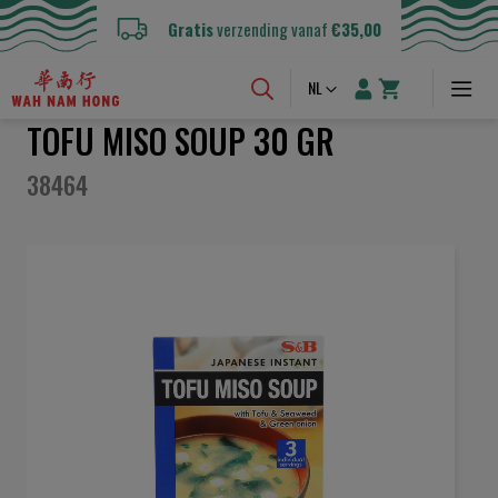
Gratis
verzending vanaf
€35,00
Taal
NL
TOFU MISO SOUP 30 GR
38464
Ga
naar
het
einde
van
de
afbeeldingen-
gallerij