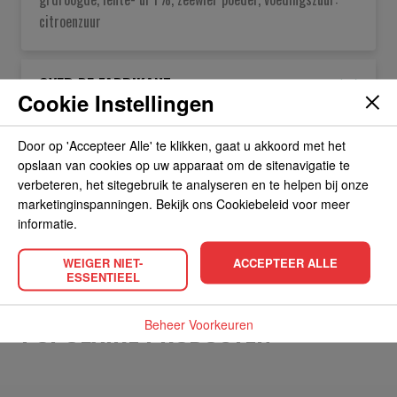
citroenzuur
OVER DE FABRIKANT
Cookie Instellingen
ALLERGIEËN
Door op 'Accepteer Alle' te klikken, gaat u akkoord met het
opslaan van cookies op uw apparaat om de sitenavigatie te
verbeteren, het sitegebruik te analyseren en te helpen bij onze
OVERIGE INFORMATIE
marketinginspanningen. Bekijk ons Cookiebeleid voor meer
informatie.
WEIGER NIET-
ACCEPTEER ALLE
ESSENTIEEL
POPULAIRE PRODUCTEN
Beheer Voorkeuren