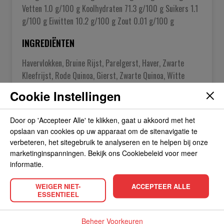
Vetten 1.0 g/100 g Koolhydraten 71.3 g/100 g Suikers 1.1
g/100 g Eiwitten 10.2 g/100 g Zout 0.01 g/100 g
INGREDIËNTEN
Havervlokken, Bruine Rijst, Parelgerst, Haver, Zwarte
Kleefrijst, Rode Quinoa, Gierst, Zwarte Quinoa, Witte
Quinoa.
Cookie Instellingen
Door op 'Accepteer Alle' te klikken, gaat u akkoord met het
OVER DE FABRIKANT
opslaan van cookies op uw apparaat om de sitenavigatie te
verbeteren, het sitegebruik te analyseren en te helpen bij onze
marketinginspanningen. Bekijk ons Cookiebeleid voor meer
ALLERGIEËN
informatie.
WEIGER NIET-
ACCEPTEER ALLE
OVERIGE INFORMATIE
ESSENTIEEL
Beheer Voorkeuren