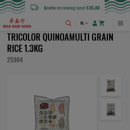
Gratis
verzending vanaf
€35,00
Taal
NL
TRICOLOR QUINOAMULTI GRAIN
RICE 1.3KG
25904
Ga
naar
het
einde
van
de
afbeeldingen-
gallerij