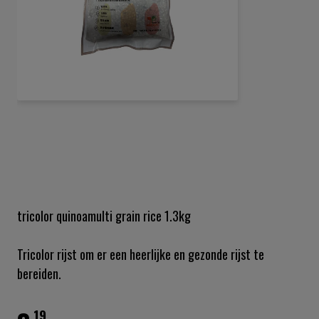
Ga
naar
het
begin
van
de
tricolor quinoamulti grain rice 1.3kg
afbeeldingen-
gallerij
Tricolor rijst om er een heerlijke en gezonde rijst te
bereiden.
19