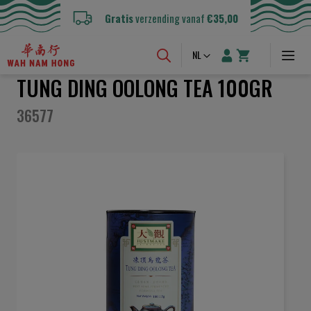
Gratis
verzending vanaf
€35,00
Taal
NL
TUNG DING OOLONG TEA 100GR
36577
Ga
naar
het
einde
van
de
afbeeldingen-
gallerij