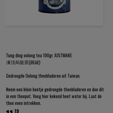
Ga
naar
het
begin
van
de
Tung ding oolong tea 100gr JUSTMAKE
afbeeldingen-
凍頂烏龍茶(圓罐)
gallerij
Gedroogde Oolong theebladeren uit Taiwan.
Neem een klein beetje gedroogde theebladeren en doe dit
in een theepot. Voeg hier kokend heet water bij. Laat de
thee even intrekken.
19