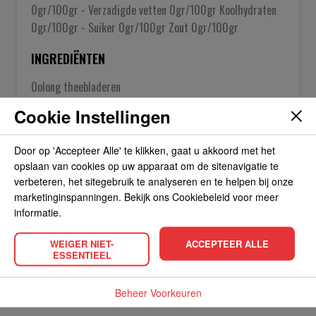
0gr/100gr - Verzadigde vetten 0gr/100gr Koolhydraten
0gr/100gr - Suiker 0gr/100gr Zout 0gr/100gr
INGREDIËNTEN
Oolong theebladeren
Cookie Instellingen
OVER DE FABRIKANT
Door op 'Accepteer Alle' te klikken, gaat u akkoord met het
opslaan van cookies op uw apparaat om de sitenavigatie te
verbeteren, het sitegebruik te analyseren en te helpen bij onze
ALLERGIEËN
marketinginspanningen. Bekijk ons Cookiebeleid voor meer
informatie.
OVERIGE INFORMATIE
WEIGER NIET-
ACCEPTEER ALLE
ESSENTIEEL
Beheer Voorkeuren