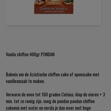
Ga
naar
het
begin
van
de
Vanila chiffon 400gr PONDAN
afbeeldingen-
gallerij
Bakmix om de Aziatische chiffon cake of sponscake met
vanillesmaak te maken.
Verwarm de oven tot 160 graden Celsius. klop de eieren + 3
min. tot ze romig zijn. voeg de pondan pandan chiffon
cakemix met water en versla je dan weer met hoge