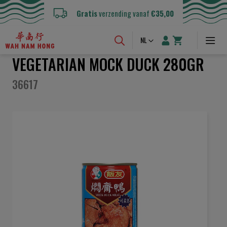
Gratis
verzending vanaf
€35,00
Taal
NL
VEGETARIAN MOCK DUCK 280GR
36617
Ga
naar
het
einde
van
de
afbeeldingen-
gallerij