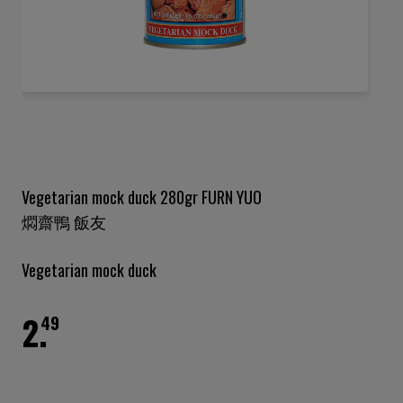
Ga
naar
het
begin
van
de
Vegetarian mock duck 280gr FURN YUO
afbeeldingen-
燜齋鴨 飯友
gallerij
Vegetarian mock duck
2.
49