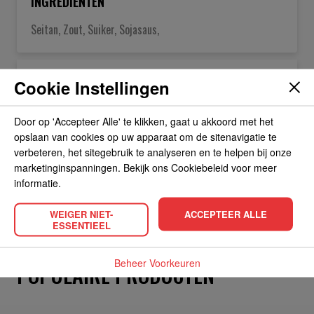
INGREDIËNTEN
Seitan, Zout, Suiker, Sojasaus,
OVER DE FABRIKANT
Cookie Instellingen
Door op 'Accepteer Alle' te klikken, gaat u akkoord met het
ALLERGIEËN
opslaan van cookies op uw apparaat om de sitenavigatie te
verbeteren, het sitegebruik te analyseren en te helpen bij onze
marketinginspanningen. Bekijk ons Cookiebeleid voor meer
OVERIGE INFORMATIE
informatie.
WEIGER NIET-
ACCEPTEER ALLE
ESSENTIEEL
Beheer Voorkeuren
POPULAIRE PRODUCTEN