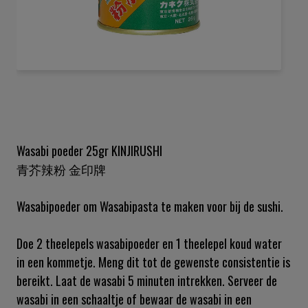
Ga
naar
het
begin
van
de
Wasabi poeder 25gr KINJIRUSHI
afbeeldingen-
青芥辣粉 金印牌
gallerij
Wasabipoeder om Wasabipasta te maken voor bij de sushi.
Doe 2 theelepels wasabipoeder en 1 theelepel koud water
in een kommetje. Meng dit tot de gewenste consistentie is
bereikt. Laat de wasabi 5 minuten intrekken. Serveer de
wasabi in een schaaltje of bewaar de wasabi in een