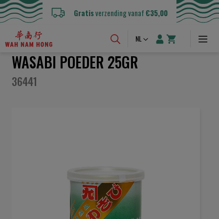
Gratis
verzending vanaf
€35,00
Taal
NL
WASABI POEDER 25GR
36441
Ga
naar
het
einde
van
de
afbeeldingen-
gallerij