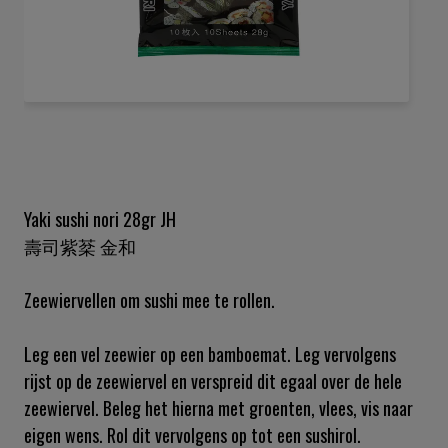
Ga
naar
het
begin
van
de
Yaki sushi nori 28gr JH
afbeeldingen-
壽司紫棻 金和
gallerij
Zeewiervellen om sushi mee te rollen.
Leg een vel zeewier op een bamboemat. Leg vervolgens
rijst op de zeewiervel en verspreid dit egaal over de hele
zeewiervel. Beleg het hierna met groenten, vlees, vis naar
eigen wens. Rol dit vervolgens op tot een sushirol.