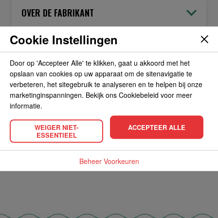
OVER DE FABRIKANT
Cookie Instellingen
ALLERGIEËN
Door op 'Accepteer Alle' te klikken, gaat u akkoord met het
opslaan van cookies op uw apparaat om de sitenavigatie te
OVERIGE INFORMATIE
verbeteren, het sitegebruik te analyseren en te helpen bij onze
marketinginspanningen. Bekijk ons Cookiebeleid voor meer
informatie.
WEIGER NIET-
ACCEPTEER ALLE
ESSENTIEEL
POPULAIRE PRODUCTEN
Beheer Voorkeuren