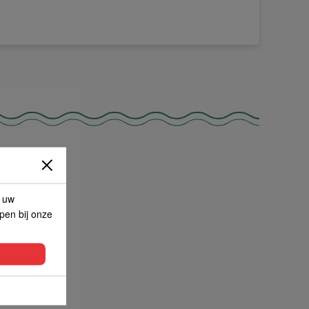
N
p uw
lpen bij onze