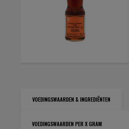
Ga
naar
het
begin
van
de
VOEDINGSWAARDEN & INGREDIËNTEN
afbeeldingen-
gallerij
VOEDINGSWAARDEN PER X GRAM