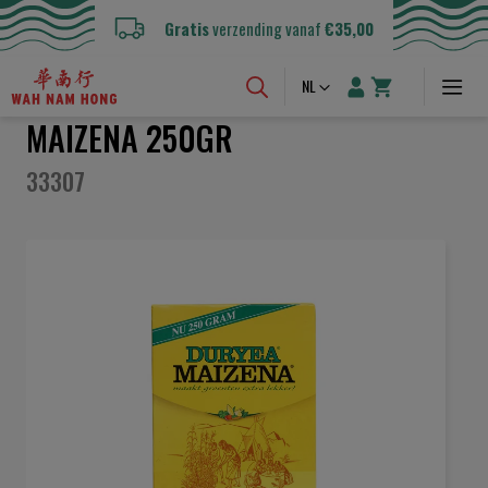
Gratis
verzending vanaf
€35,00
Taal
NL
MAIZENA 250GR
33307
Ga
naar
het
einde
van
de
afbeeldingen-
gallerij