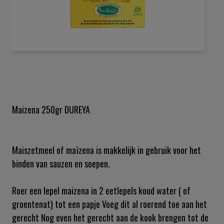
Ga
naar
het
begin
van
de
Maizena 250gr DUREYA
afbeeldingen-
gallerij
Maiszetmeel of maïzena is makkelijk in gebruik voor het
binden van sauzen en soepen.
Roer een lepel maizena in 2 eetlepels koud water ( of
groentenat) tot een papje Voeg dit al roerend toe aan het
gerecht Nog even het gerecht aan de kook brengen tot de