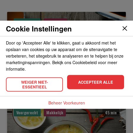
Voorgerecht
Gevorderd
45 min
Cookie Instellingen
Door op 'Accepteer Alle' te klikken, gaat u akkoord met het
opslaan van cookies op uw apparaat om de sitenavigatie te
verbeteren, het sitegebruik te analyseren en te helpen bij onze
marketinginspanningen. Bekijk ons Cookiebeleid voor meer
informatie.
Chap Choi
WEIGER NIET-
ACCEPTEER ALLE
ESSENTIEEL
Beheer Voorkeuren
Voorgerecht
Makkelijk
45 min