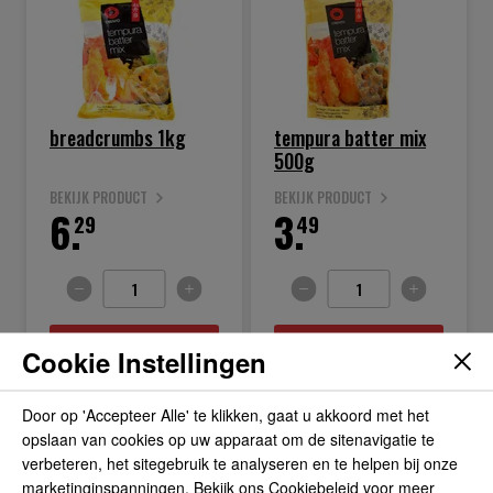
breadcrumbs 1kg
tempura batter mix
500g
BEKIJK PRODUCT
BEKIJK PRODUCT
6.
3.
29
49
IN WINKELWAGEN
IN WINKELWAGEN
Cookie Instellingen
Door op 'Accepteer Alle' te klikken, gaat u akkoord met het
opslaan van cookies op uw apparaat om de sitenavigatie te
verbeteren, het sitegebruik te analyseren en te helpen bij onze
marketinginspanningen. Bekijk ons Cookiebeleid voor meer