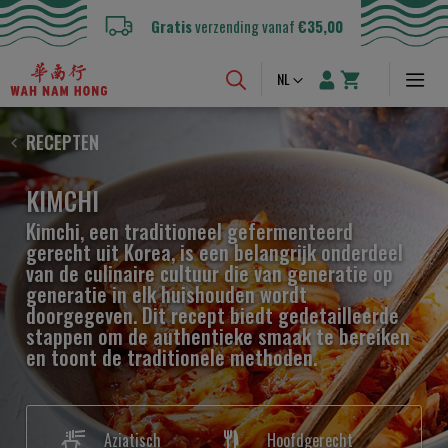
Gratis
verzending vanaf
€35,00
Taal
NL
RECEPTEN
KIMCHI
Kimchi, een traditioneel gefermenteerd
gerecht uit Korea, is een belangrijk onderdeel
van de culinaire cultuur die van generatie op
generatie in elk huishouden wordt
doorgegeven. Dit recept biedt gedetailleerde
stappen om de authentieke smaak te bereiken
en toont de traditionele methoden.
Aziatisch
Hoofdgerecht