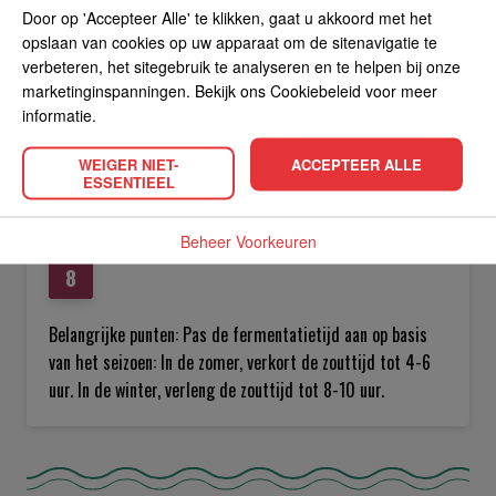
rode peperpoeder aan naar je voorkeur.
Door op 'Accepteer Alle' te klikken, gaat u akkoord met het
opslaan van cookies op uw apparaat om de sitenavigatie te
verbeteren, het sitegebruik te analyseren en te helpen bij onze
marketinginspanningen. Bekijk ons Cookiebeleid voor meer
informatie.
Bewaarmethode: Gebruik een schone, luchtdichte
container. Het kan 3-4 maanden in de koelkast bewaard
WEIGER NIET-
ACCEPTEER ALLE
worden. Laat af en toe lucht ontsnappen om overmatige
ESSENTIEEL
fermentatie te voorkomen.
Beheer Voorkeuren
Belangrijke punten: Pas de fermentatietijd aan op basis
van het seizoen: In de zomer, verkort de zouttijd tot 4-6
uur. In de winter, verleng de zouttijd tot 8-10 uur.