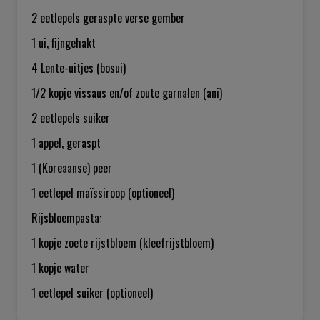
2 eetlepels
geraspte verse gember
1
ui, fijngehakt
4
Lente-uitjes (bosui)
1/2 kopje
vissaus en/of zoute garnalen (ani)
2 eetlepels
suiker
1
appel, geraspt
1
(Koreaanse) peer
1 eetlepel
maïssiroop (optioneel)
Rijsbloempasta:
1 kopje
zoete rijstbloem (kleefrijstbloem)
1 kopje
water
1 eetlepel
suiker (optioneel)