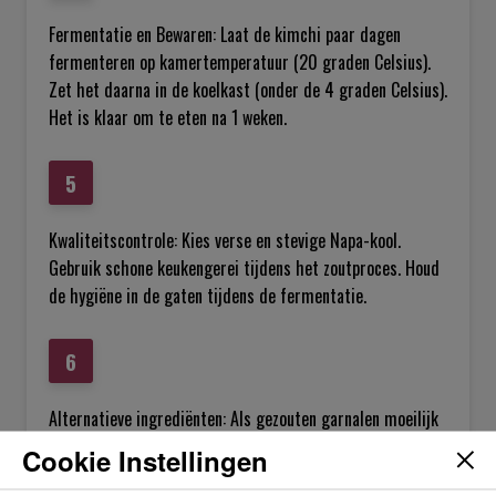
Fermentatie en Bewaren: Laat de kimchi paar dagen
fermenteren op kamertemperatuur (20 graden Celsius).
Zet het daarna in de koelkast (onder de 4 graden Celsius).
Het is klaar om te eten na 1 weken.
Kwaliteitscontrole: Kies verse en stevige Napa-kool.
Gebruik schone keukengerei tijdens het zoutproces. Houd
de hygiëne in de gaten tijdens de fermentatie.
Alternatieve ingrediënten: Als gezouten garnalen moeilijk
te vinden zijn, verhoog dan de hoeveelheid vissaus. De
Cookie Instellingen
peer kan weggelaten worden. Pas de pittigheid van het