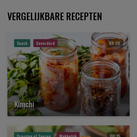
VERGELIJKBARE RECEPTEN
Snack
Gevorderd
08:00
Kimchi
Dressing of Sauzen
Makkelijk
00:35