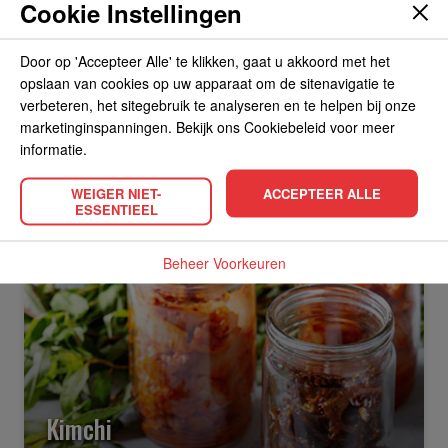
Cookie Instellingen
Door op 'Accepteer Alle' te klikken, gaat u akkoord met het
opslaan van cookies op uw apparaat om de sitenavigatie te
verbeteren, het sitegebruik te analyseren en te helpen bij onze
marketinginspanningen. Bekijk ons Cookiebeleid voor meer
VERGELIJKBARE RECEPTEN
informatie.
WEIGER NIET-
ACCEPTEER ALLE
ESSENTIEEL
Snack
Gevorderd
08:00
Beheer Voorkeuren
Kimchi