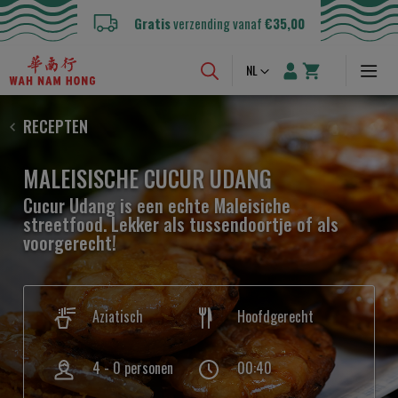
Gratis
verzending vanaf
€35,00
Taal
NL
RECEPTEN
MALEISISCHE CUCUR UDANG
Cucur Udang is een echte Maleisiche
streetfood. Lekker als tussendoortje of als
voorgerecht!
Aziatisch
Hoofdgerecht
4 - 0 personen
00:40