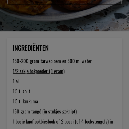
INGREDIËNTEN
150-200 gram
tarwebloem en 500 ml water
1/2 zakje
bakpoeder (8 gram)
1
ei
1,5 tl
zout
1,5 tl
kurkuma
150 gram
taugé (in stukjes geknipt)
1 bosje
knoflookbieslook of 2 bosui (of 4 lookstengels) in