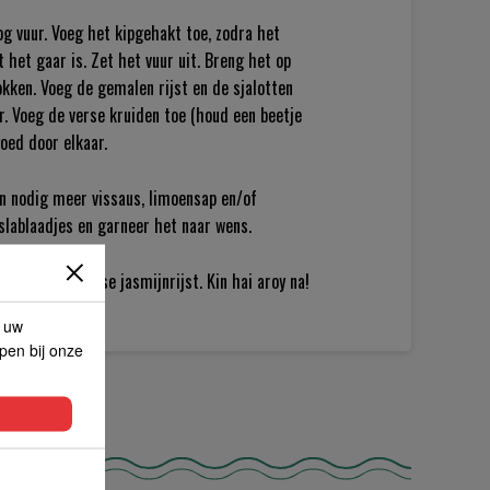
g vuur. Voeg het kipgehakt toe, zodra het
 het gaar is. Zet het vuur uit. Breng het op
kken. Voeg de gemalen rijst en de sjalotten
. Voeg de verse kruiden toe (houd een beetje
oed door elkaar.
en nodig meer vissaus, limoensap en/of
 slablaadjes en garneer het naar wens.
m geurige Thaise jasmijnrijst. Kin hai aroy na!
p uw
lpen bij onze