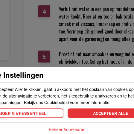
Verhit het water in een pan op middelhoo
water kookt. Roer af en toe en bak totdat
smaak met vissaus, limoensap en chilivlo
toe. Vermeng dit geheel goed door elkaar
apart voor de garnering) en meng alles g
Proef of het naar smaak is en voeg indi
chilivlokken toe. Schep het met of in de
 Instellingen
Serveer het in slablaadjes of met een ko
- Eet smakelijk!
cepteer Alle' te klikken, gaat u akkoord met het opslaan van cookies o
de sitenavigatie te verbeteren, het sitegebruik te analyseren en te he
spanningen. Bekijk ons Cookiebeleid voor meer informatie.
IGER NIET-ESSENTIEEL
ACCEPTEER ALLE
Beheer Voorkeuren