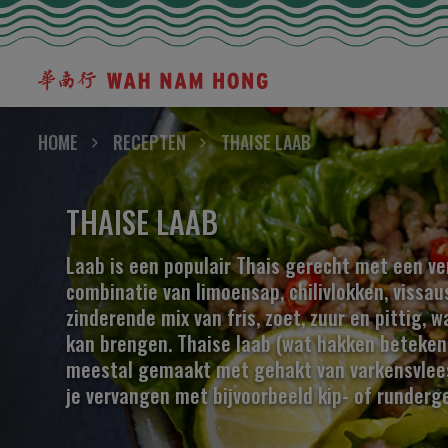
HOME
RECEPTEN
THAISE LAAB
THAISE LAAB
Laab is een populair Thais gerecht met een v
combinatie van limoensap, chilivlokken, vissau
zinderende mix van fris, zoet, zuur en pittig, w
kan brengen. Thaise laab (wat hakken betekent
meestal gemaakt met gehakt van varkensvlees
je vervangen met bijvoorbeeld kip- of runderg