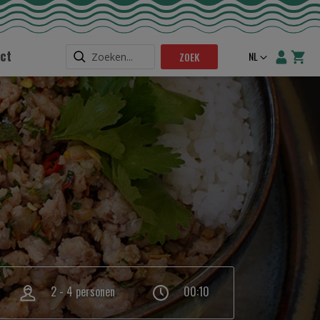
ct
Taal
NL
ZOEK
2 - 4 personen
00:10