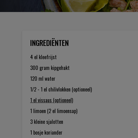
INGREDIËNTEN
4 el
kleefrijst
300 gram
kipgehakt
120 ml
water
1/2 - 1 el
chilivlokken (optioneel)
1 el
vissaus (optioneel)
1
limoen (2 el limoensap)
3
kleine sjalotten
1 bosje
koriander