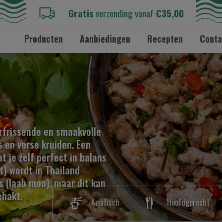
Gratis
verzending vanaf
€35,00
Producten
Aanbiedingen
Recepten
Conta
erfrissende en smaakvolle
s en verse kruiden. Een
at je zelf perfect in balans
) wordt in Thailand
 (laab moo), maar dit kan
ehakt.
Aziatisch
Hoofdgerecht