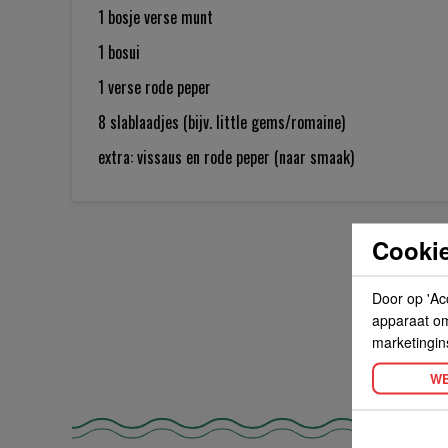
1 bosje
verse munt
1
bosui
1
verse rode peper
8
slablaadjes (bijv. little gems/romaine)
extra:
vissaus en rode peper (naar smaak)
Cookie
Door op 'Ac
apparaat om 
marketingin
WE