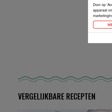
Door op 'Ac
apparaat om 
marketingin
WE
VERGELIJKBARE RECEPTEN