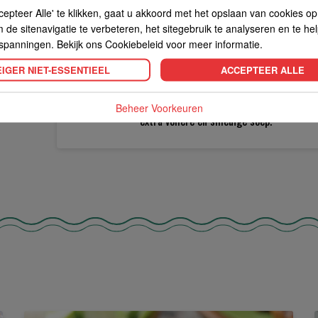
cepteer Alle' te klikken, gaat u akkoord met het opslaan van cookies o
gebruik deze ook als garnering. Voeg me
de sitenavigatie te verbeteren, het sitegebruik te analyseren en te he
rode paprika, babymais, Thaise aubergine
spanningen. Bekijk ons Cookiebeleid voor meer informatie.
in de Tom Kai als hoofdgerecht. Maak he
vervangen met meer champignons, groent
IGER NIET-ESSENTIEEL
ACCEPTEER ALLE
garnalen in plaats van kip, bak deze eers
toe te voegen, anders kook je de garnale
Beheer Voorkeuren
extra vollere en smeuïge soep.