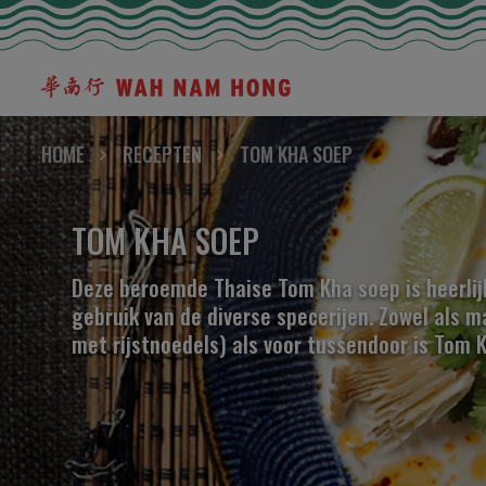
HOME
RECEPTEN
TOM KHA SOEP
TOM KHA SOEP
Deze beroemde Thaise Tom Kha soep is heerlij
gebruik van de diverse specerijen. Zowel als m
met rijstnoedels) als voor tussendoor is Tom K