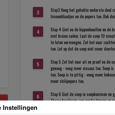
Stap3 Voeg het gehakte onderste deel va
limoenblaadjes en de pepers toe. Bak de
Stap 4 Giet nu de kippenbouillon en de 
met bruine suiker. Laat de soep 10 min
te laten vermengen. Zet het vuur zachter
toe. Let op dat de soep niet meer doorko
Stap 5 Zet het vuur uit en proef nu de s
genoeg - voeg meer vissaus toe. Soep is 
toe. Soep is te pittig - voeg meer kokosm
meer chilipepers toe.
Stap 6 Giet de soep in soepkommen en g
Thaise basilicum, een partje limoen en ev
 Instellingen
TIPS & VARIATIES Voeg voor extra smaak 