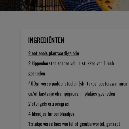
INGREDIËNTEN
2 eetlepels
plantaardige olie
2
kippenborsten zonder vel, in stukken van 1 inch
gesneden
400gr
verse paddenstoelen (shiitakes, oesterzwammen
en/of kastanje champignons, in plakjes gesneden
2 stengels
citroengras
4 blaadjes
limoenblaadjes
1 stukje
verse laos wortel of gemberwortel, geraspt