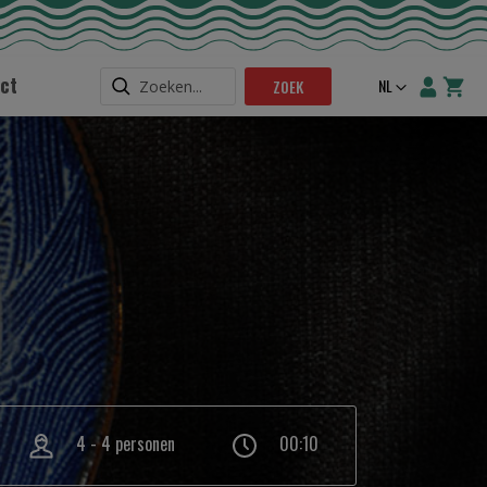
ct
Taal
NL
ZOEK
4 - 4 personen
00:10