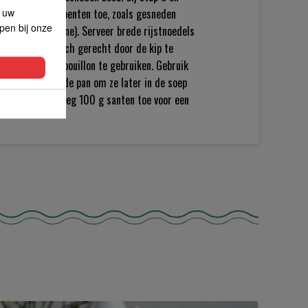
p uw
er of andere groenten toe, zoals gesneden
lpen bij onze
s (eier-aubergine). Serveer brede rijstnoedels
t een vegetarisch gerecht door de kip te
en en groentebouillon te gebruiken. Gebruik
t en haal ze uit de pan om ze later in de soep
n te ver door. Voeg 100 g santen toe voor een