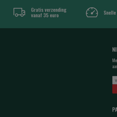
Gratis verzending
Snelle
vanaf 35 euro
N
Me
aa
P