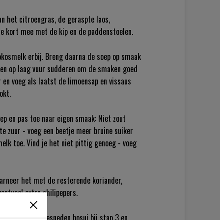
n het citroengras, de geraspte laos,
ze kort mee met de kip en de paddenstoelen.
kokosmelk erbij. Breng daarna de soep op smaak
uten op laag vuur sudderen om de smaken goed
 en voeg als laatst de limoensap en vissaus
okt.
oep en pas toe naar eigen smaak: Niet zout
te zuur - voeg een beetje meer bruine suiker
elk toe. Vind je het niet pittig genoeg - voeg
arneer het met de resterende koriander,
entueel extra chilipepers.
een in ringen gesneden bosui bij stap 3 en