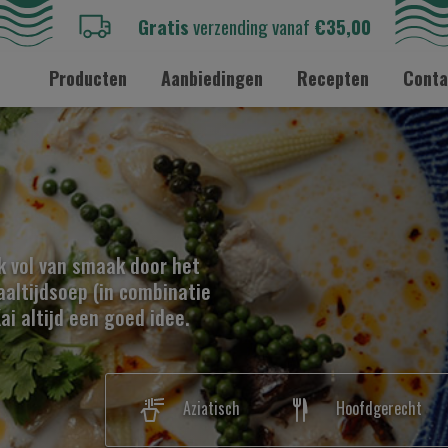
Gratis
verzending vanaf
€35,00
Producten
Aanbiedingen
Recepten
Conta
k vol van smaak door het
aaltijdsoep (in combinatie
ai altijd een goed idee.
Aziatisch
Hoofdgerecht