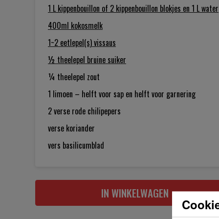
1 L
kippenbouillon of 2 kippenbouillon blokjes en 1 L water
400ml
kokosmelk
1~2 eetlepel(s)
vissaus
½ theelepel
bruine suiker
¼ theelepel
zout
1
limoen – helft voor sap en helft voor garnering
2
verse rode chilipepers
verse koriander
vers basilicumblad
IN WINKELWAGEN
Cookie