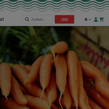
ct
Taal
NL
ZOEK