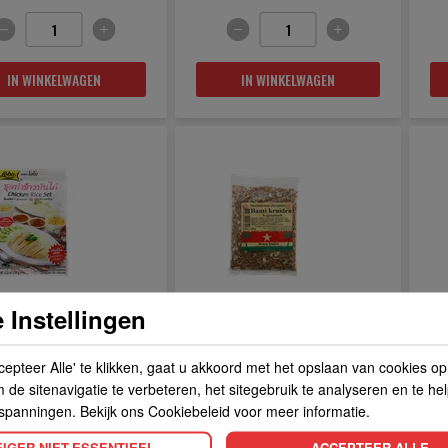
IN WINKELWAGEN
IN WINKELWAGEN
en rice set 120gr
bami kruiden 100gr
te
 Instellingen
K PRODUCT
BEKIJK PRODUCT
BE
cepteer Alle' te klikken, gaat u akkoord met het opslaan van cookies o
2.
1
9
29
de sitenavigatie te verbeteren, het sitegebruik te analyseren en te he
spanningen. Bekijk ons Cookiebeleid voor meer informatie.
IGER NIET-ESSENTIEEL
ACCEPTEER ALLE