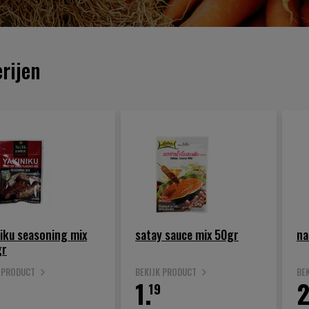
rijen
iku seasoning mix
satay sauce mix 50gr
na
gr
K PRODUCT
BEKIJK PRODUCT
BE
1.
2
19