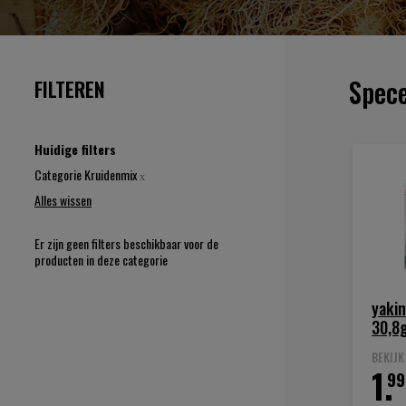
Spece
FILTEREN
Huidige filters
Verwijder
Categorie
Kruidenmix
dit
Alles wissen
artikel
Er zijn geen filters beschikbaar voor de
producten in deze categorie
yakin
30,8
BEKIJ
1.
99