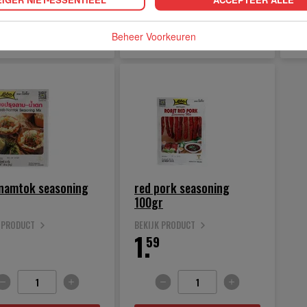
IN WINKELWAGEN
IN WINKELWAGEN
Beheer Voorkeuren
-namtok seasoning
red pork seasoning
100gr
K PRODUCT
BEKIJK PRODUCT
1.
59