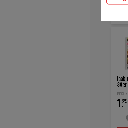
laab
30gr
BEKIJ
1.
29