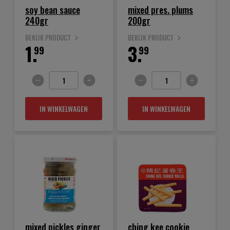
soy bean sauce
mixed pres. plums
240gr
200gr
BEKIJK PRODUCT
BEKIJK PRODUCT
1.
3.
99
99
IN WINKELWAGEN
IN WINKELWAGEN
mixed pickles ginger
ching kee cookie