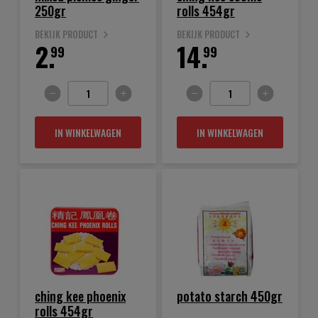
250gr
rolls 454gr
BEKIJK PRODUCT
BEKIJK PRODUCT
2.
14.
99
99
IN WINKELWAGEN
IN WINKELWAGEN
ching kee phoenix
potato starch 450gr
rolls 454gr