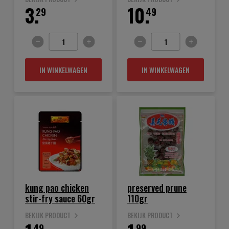
3.
10.
29
49
IN WINKELWAGEN
IN WINKELWAGEN
kung pao chicken
preserved prune
stir-fry sauce 60gr
110gr
BEKIJK PRODUCT
BEKIJK PRODUCT
49
99