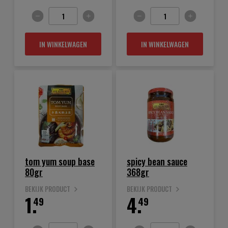
IN WINKELWAGEN
IN WINKELWAGEN
tom yum soup base
spicy bean sauce
80gr
368gr
BEKIJK PRODUCT
BEKIJK PRODUCT
1.
4.
49
49