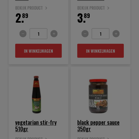
BEKIJK PRODUCT
BEKIJK PRODUCT
2.
3.
89
89
IN WINKELWAGEN
IN WINKELWAGEN
vegetarian stir-fry
black pepper sauce
510gr
350gr