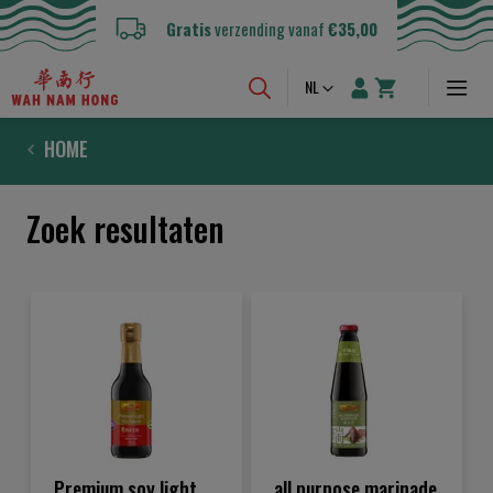
Gratis
verzending vanaf
€35,00
Taal
NL
HOME
Zoek resultaten
Premium soy light
all purpose marinade