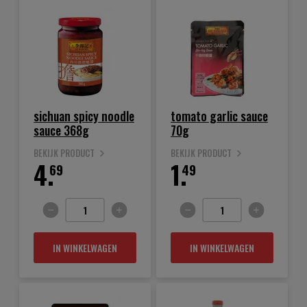
sichuan spicy noodle
tomato garlic sauce
sauce 368g
70g
BEKIJK PRODUCT
BEKIJK PRODUCT
4.
1.
69
49
IN WINKELWAGEN
IN WINKELWAGEN