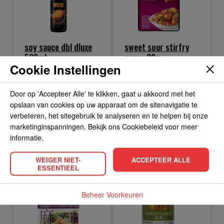
soy sauce dbl dluxe
sweet sour stirfry
500ml
sauce 80g
Cookie Instellingen
BEKIJK PRODUCT
BEKIJK PRODUCT
4.
1.
59
49
Door op 'Accepteer Alle' te klikken, gaat u akkoord met het
opslaan van cookies op uw apparaat om de sitenavigatie te
verbeteren, het sitegebruik te analyseren en te helpen bij onze
marketinginspanningen. Bekijk ons Cookiebeleid voor meer
informatie.
IN WINKELWAGEN
IN WINKELWAGEN
WEIGER NIET-
ACCEPTEER ALLE
ESSENTIEEL
Beheer Voorkeuren