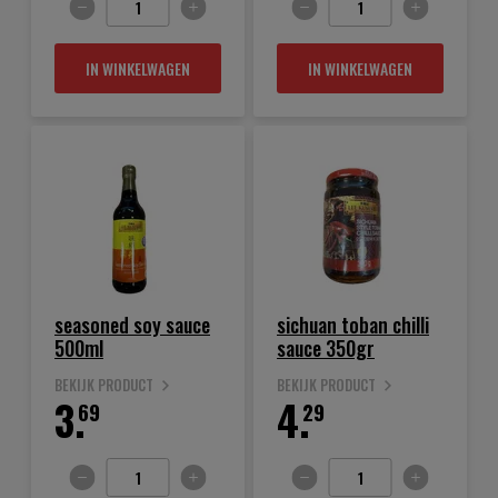
IN WINKELWAGEN
IN WINKELWAGEN
seasoned soy sauce
sichuan toban chilli
500ml
sauce 350gr
BEKIJK PRODUCT
BEKIJK PRODUCT
3.
4.
69
29