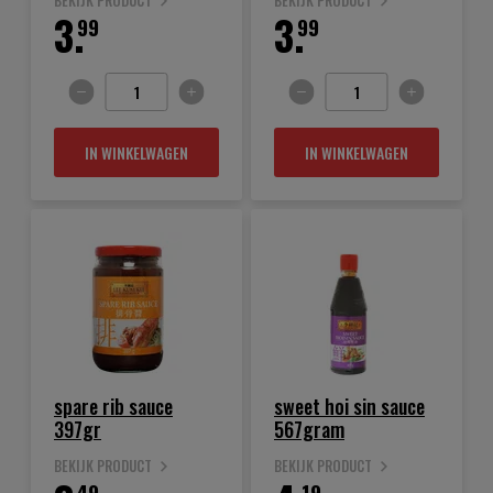
BEKIJK PRODUCT
BEKIJK PRODUCT
3.
3.
99
99
IN WINKELWAGEN
IN WINKELWAGEN
spare rib sauce
sweet hoi sin sauce
397gr
567gram
BEKIJK PRODUCT
BEKIJK PRODUCT
49
19